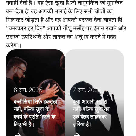
गवाही देती है। वह ऐसा खुदा है जो नामुमकिन को मुमकिन
बना देता है! वह आपकी भलाई के लिए सभी चीजों को
मिलाकर जोड़ता है और वह आपको बरकत देना चाहता है!
"चमत्कार हर दिन" आपको यीशु मसीह पर ईमान रखने और
उसकी उपस्थिति और ताकत का अनुभव करने में मदद
करेगा।
8 अग. 2026
7 अग. 2026
कलीसिया सिर्फ़ इकट्ठा
दुआ आख़री सहारा
नहीं, बल्कि ख़ुदा के
नहीं, बल्कि ख़ुदा का
कार्य के प्रति भेजने के
एक बेहद ताक़तवर
लिए भी है।
ज़रिया है।