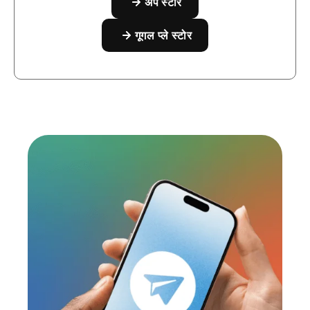
अँप स्टोर
गूगल प्ले स्टोर