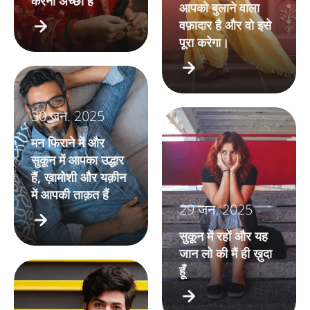
करना अच्छा है
आपको बुलाने वाला
वफ़ादार है और वो इसे
पूरा करेगा।
30 जन. 2025
मन फिराने में और
सुकून में आपका उद्धार
हैं, ख़ामोशी और यक़ीन
में आपकी ताक़त हैं
29 जन. 2025
सुकून में रहों और यह
जान लो की मैं ही ख़ुदा
हूँ