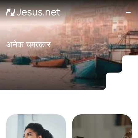
घर
मूवीज़
और
सीरी
अनेक चमत्कार
चमत्क
हर द
संपर्क