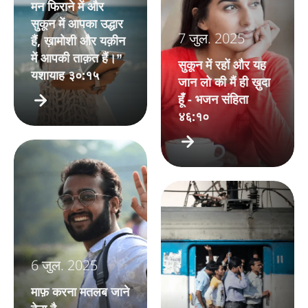
मन फिराने में और
सुकून में आपका उद्धार
7 जुल. 2025
हैं, ख़ामोशी और यक़ीन
में आपकी ताक़त हैं।”
सुकून में रहों और यह
यशायाह ३०:१५
जान लो की मैं ही ख़ुदा
हूँ - भजन संहिता
४६:१०
6 जुल. 2025
माफ़ करना मतलब जाने