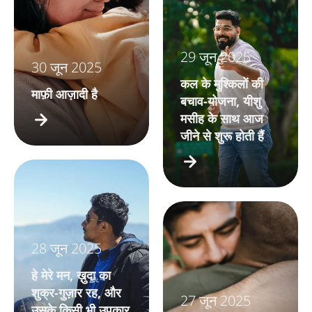
29 जून 2025
30 जून 2025
कल के मुश्किलों की
माफ़ी आज़ादी है
बचाव-योजना, यीशु
मसीह के साथ आज
जीने से शुरू होती हैं
28 जून 2025
हे मेरे मन, ख़ुदा का
शुक्र-गुज़ार रह, और
27 जून 2025
उसके किसी भी उपकार