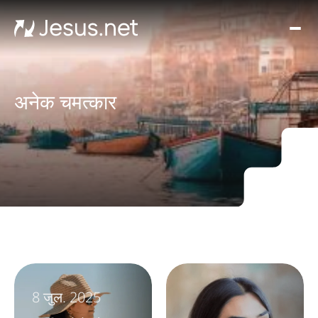
घर
मूवीज़
और
सीरी
अनेक चमत्कार
चमत्क
हर द
संपर्क
8 जुल. 2025