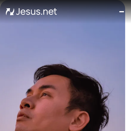
घर
मूवीज़
और
सीरी
चमत्क
हर द
संपर्क