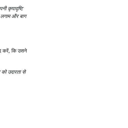
नी कृपादृष्‍टि
ें लगाम और बाग
 करें, कि उसने
सब को उदारता से