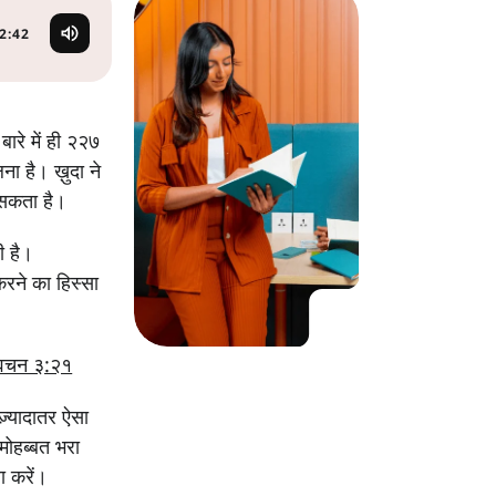
KO
Korean
MG
Malagas
2:42
MM
Burmes
NL
Dutch
NL
Flemish
बारे में ही २२७
NO
Norwegi
लना है। ख़ुदा ने
PT
Portugue
 सकता है।
RO
Romani
RU
Russian
ी है।
SV
Swedish
करने का हिस्सा
TA
Tamil
TH
Thai
TL
Tagalog
वचन ३:२१
TL
Taglish
़्यादातर ऐसा
TR
Turkish
मोहब्बत भरा
UK
Ukrainia
ा करें।
UR
Urdu