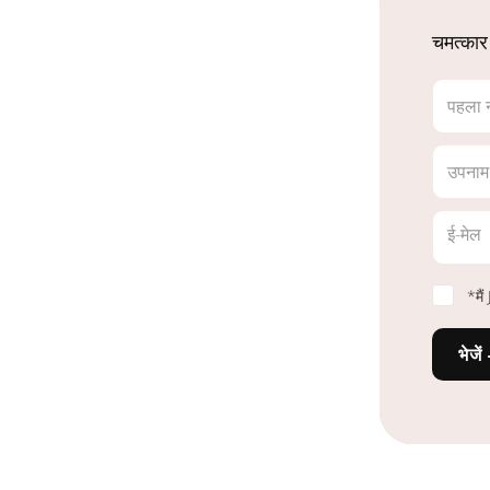
चमत्कार
पहला 
उपनाम
ई-मेल
*मै
भेजें