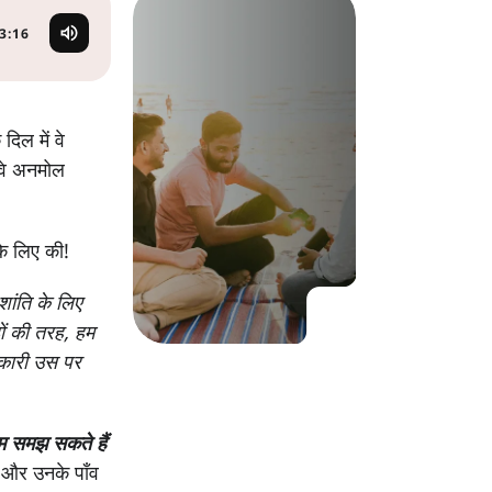
KO
Korean
MG
Malagas
3:16
MM
Burmes
NL
Dutch
NL
Flemish
िल में वे
NO
Norwegi
 वे अनमोल
PT
Portugue
RO
Romani
RU
Russian
के लिए की!
SV
Swedish
TA
Tamil
शांति के लिए
TH
Thai
ों की तरह, हम
TL
Tagalog
दकारी उस पर
TL
Taglish
TR
Turkish
म समझ सकते हैं
UK
Ukrainia
 और उनके पाँव
UR
Urdu