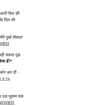
पकारी दिल की
के दिल की
ैंने तुम्हे मिसाल
OVBSI
 वही सवाल पूछ
किया है?”
र्बान कर दी -
ना ३:१६
िन उस मुक़ाम तक
HINOVBSI