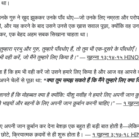
ा था।
ि उनके गुरु ने ख़ुद झुककर उनके पाँव धोए—जो उनके लिए नम्रता और परो
ी, और यह करने के बाद उसने उनसे एक ख़ास सवाल पूछा, क्योंकि वह उन
कर, एक बेहद अहम सबक सिखाना चाहता था।
म्हारा प्रभु और गुरु, तुम्हारे पाँव
धोए हैं, तो तुम भी एक-दूसरे के पाँव
धोएँ। म
ी वही करें, जो मैंने तुम्हारे लिए किया है।”
—
यूहन्ना १३:१४-१५ HIN
ा हैं कि हम भी वही करें जो उसने हमारे लिए किया है और आज वह आपसे
अपने चेलों से पूछा था:
“क्या तुम समझ सकते हैं कि मैंने तुम्हारे लिए क्या 
ते हैं कि मोहब्बत क्या है क्योंकि: यीशु मसीह ने हमारे लिए अपनी जान क़ु
े भाइयों और बहनों के लिए अपनी जान क़ुर्बान करनी चाहिए।”
—
१ यूहन्
 अपनी जान क़ुर्बान कर देना बेशक़ एक बहुत ही बड़ी बात होती है—लेक
 छोटे, क्रियात्मक क़दमों से ही शुरू होता है। —
१ यूहन्ना ३:१७-१८ 