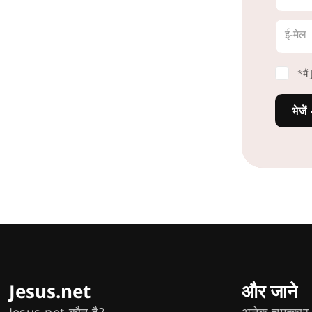
ई-मेल
*मै
भेजें
Jesus.net
और जाने