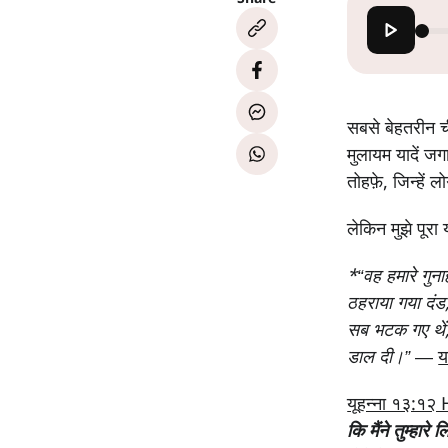
सबसे बेहतरीन च
मुलायम यादें ज
तोहफ़े, जिन्हें
लेकिन मुझे पूर
*“वह हमारे गुना
ठहराया गया दंड
सब भटक गए थें
डाल दी।”
—
य
यूहन्ना १३:१
कि मैंने तुम्हारे