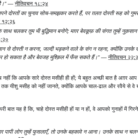
ै।”
—
नीतिवचन १८:२४
पने दोस्तों का चुनाव सोच-समझकर करते हैं, पर ग़लत दोस्ती रूह को गुमर
न १२:२६
ं के साथ चलकर तुम भी बुद्धिमान बनोगे; मग़र बेवक़ूफ़ की संगत तुम्हें नुक़सान
३:२०
ंसान से दोस्ती न करना, जल्दी भड़कने वाले के संग न रहना, क्योंकि उनके रव
हो सकता है और बेवजह मुश्क़िल में फँस सकते हैं।”
—
नीतिवचन २२:
हीं कि आपके सारे दोस्त मसीही ही हों; ये बहुत अच्छी बात है अग़र आप ऐ
ी तक यीशु मसीह को नहीं जानते, क्योंकि आपके चाल-ढाल और रवैये से वे 
री बात यह है कि, चाहे दोस्त मसीही हों या न हों, वे आपको गुनाहों में गिर
 अग़र पापी लोग तुम्हें फुसलाएँ, तो उनके बहकावे न आना। उनके साथ न चलना