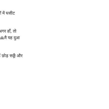
ं में घसीट
अगर हाँ, तो
🙏मै यह दुआ
हें छोड़ सकूँ और