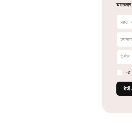
चमत्कार
पहला 
उपनाम
ई-मेल
*मै
भेजें