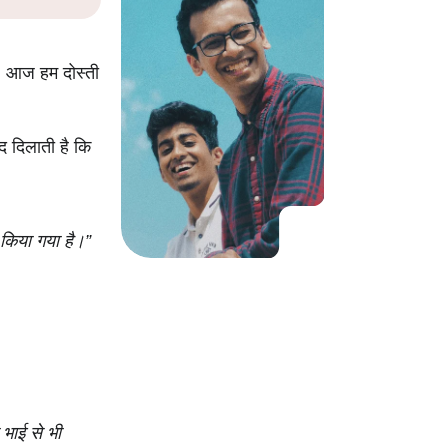
KO
Korean
MG
Malagas
MM
Burmes
ै। आज हम दोस्ती
NL
Dutch
NL
Flemish
NO
Norwegi
द दिलाती है कि
PT
Portugue
RO
Romani
RU
Russian
 किया गया है।”
SV
Swedish
TA
Tamil
TH
Thai
TL
Tagalog
TL
Taglish
TR
Turkish
UK
Ukrainia
 भाई से भी
UR
Urdu