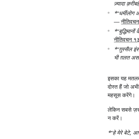
ज़्यादा क़रीब
ह
*“धर्मी
लोग अ
—
नीतिवच
*“बुद्धिमानो
नीतिवचन १
*“ग़ुस्सैल इ
भी ग़लत असर 
इसका यह मतलब न
दोस्त हैं जो अभ
महसूस करेंगे।
लेकिन सबसे ज़रू
न करें।
*“हे मेरे बेटे,