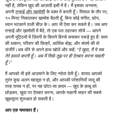
नहीं है, लेकिन ख़ुद की आज़ादी इसी में है। मैं इसका अभ्यास,
अपनी
तन्हाई और ख़ामोशी
के वक़्त में करती हूँ। मिसाल के तौर पर,
१५ मिनट निकालकर ख़ामोश बैठती हूँ, बिना कोई संगीत, फ़ोन,
ध्यान भटकाने वाली चीज़ के। आप भी ऐसा कर सकते है। जब आप
तन्हाई और ख़ामोशी में बैठें, तो एक पल ठहरकर सोचें — आपने
अपनी मुट्ठियों में ज़िंदगी के कितने हिस्से कसकर पकड़े हुए हैं: काम
की थकान, परिवार की फ़िक्रें, आर्थिक बोझ, और संघर्ष की वो
ज़ंजीरें।अब धीरे से अपने हाथ खोलें और कहें:
“ऐ ख़ुदा, मैं ये सब
तेरे हवाले करती हूँ। अब मैं सिर्फ़ तुझ पर ही ऐतबार करना चाहती
हूँ।”
मैं आपको भी इसे आज़माने के लिए न्योता देती हूँ। शायद आपको
तुरंत कुछ अलग महसूस न हो, और आपकी परेशानियाँ जादू की
तरह ग़ायब न हों, पर यह छोटा-सा क़दम — ख़ुद के क़ाबू को
छोड़कर, ख़ुदा पर ऐतबार करना, आपके रूहानी सफ़र की सबसे
ख़ूबसूरत शुरुआत हो सकती है।
आप एक चमत्कार हैं।