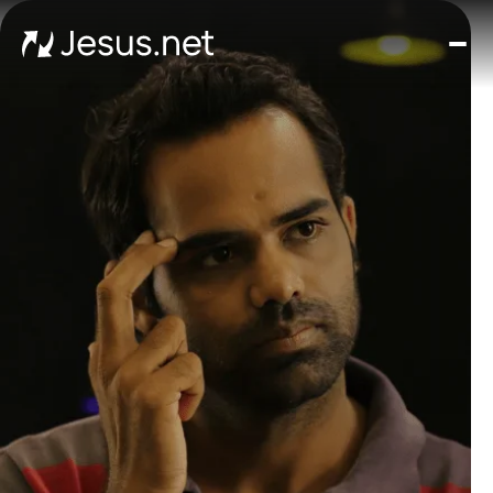
घर
मूवीज़
और
सीरी
चमत्क
हर द
संपर्क