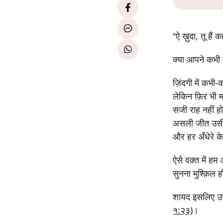
“ऐ ख़ुदा, तू हैं क
क्या आपने कभी 
ज़िंदगी में कभ
लेकिन फ़िर भी मह
सजी राह नहीं ह
असली जीत उसी क
और हर अँधेरे क
ऐसे वक़्त में ह
सुनना मुश्क़िल ह
शायद इसलिए उस
१:२३
)।