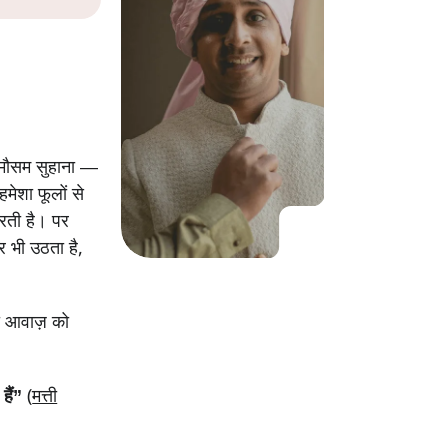
KO
Korean
MG
Malagas
MM
Burmes
NL
Dutch
NL
Flemish
NO
Norwegi
PT
Portugue
र मौसम सुहाना —
RO
Romani
मेशा फूलों से
RU
Russian
़रती है। पर
SV
Swedish
र भी उठता है,
TA
Tamil
TH
Thai
ी आवाज़ को
TL
Tagalog
TL
Taglish
TR
Turkish
हैं”
(
मत्ती
UK
Ukrainia
UR
Urdu