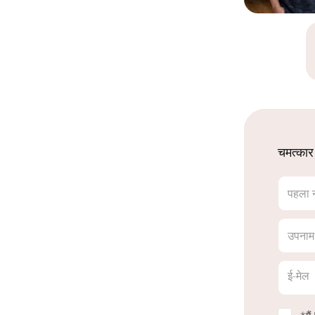
चमत्कार
पहला 
उपनाम
ई-मेल