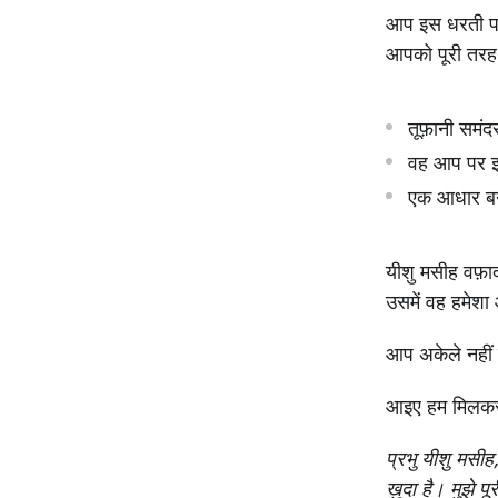
आप इस धरती पर 
आपको पूरी तरह स
तूफ़ानी समंदर
वह आप पर इल
एक आधार बन
यीशु मसीह वफ़ाद
उसमें वह हमेश
आप अकेले नहीं ह
आइए हम मिलकर
प्रभु यीशु मसीह
ख़ुदा है। मुझे प