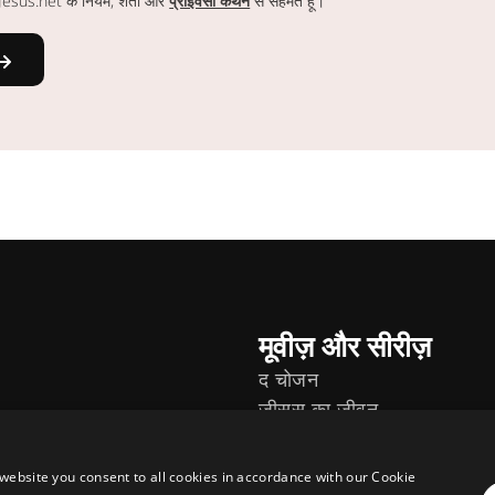
ं Jesus.net के नियम, शर्तों और
प्राइवेसी कथन
से सहमत हूं।
मूवीज़ और सीरीज़
द चोजन
जीसस का जीवन
जनाएँ
website you consent to all cookies in accordance with our Cookie