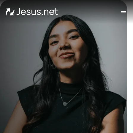
घर
मूवीज़
और
सीरी
चमत्क
हर द
संपर्क