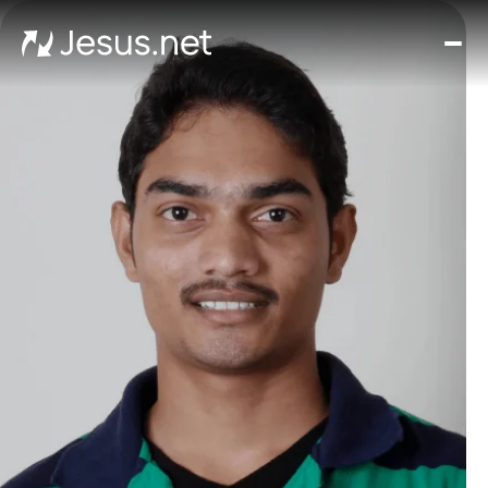
घर
मूवीज़
और
सीरी
चमत्क
हर द
संपर्क