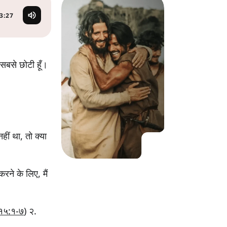
KO
Korean
MG
Malagas
3:27
MM
Burmes
NL
Dutch
NL
Flemish
 सबसे छोटी हूँ।
NO
Norwegi
PT
Portugue
RO
Romani
RU
Russian
SV
Swedish
ीं था, तो क्या
TA
Tamil
TH
Thai
TL
Tagalog
रने के लिए, मैं
TL
Taglish
TR
Turkish
UK
Ukrainia
 १५:१-७
) २.
UR
Urdu