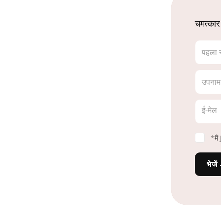
चमत्कार
पहला 
उपनाम
ई-मेल
*मै
भेजें