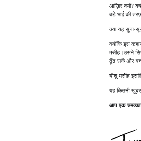
आख़िर क्यों? क्
बड़े भाई की तरफ
क्या यह सुना-सू
क्योंकि इस कहान
मसीह।
उसने सि
ढूँढ सकें और बच
यीशु मसीह इसलि
यह कितनी ख़ूबसू
आप एक चमत्कार