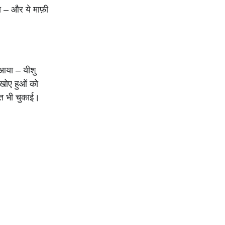
ना – और ये माफ़ी
े आया – यीशु
खोए हुओं को
मत भी चुकाई।