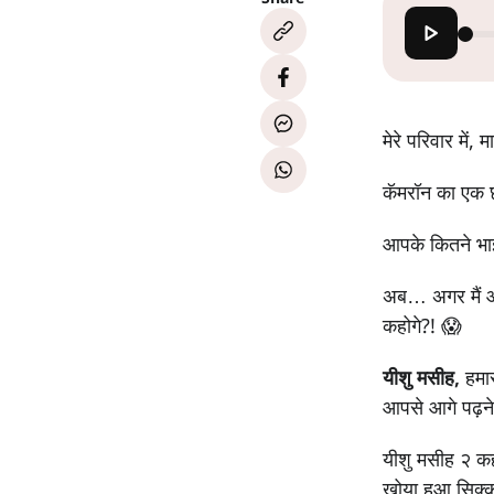
मेरे परिवार में
कॅमरॉन का एक 
आपके कितने भाई
अब… अगर मैं आप
कहोगे?! 😱
यीशु मसीह,
हमा
आपसे आगे पढ़ने 
यीशु मसीह २ कह
खोया हुआ सिक्क