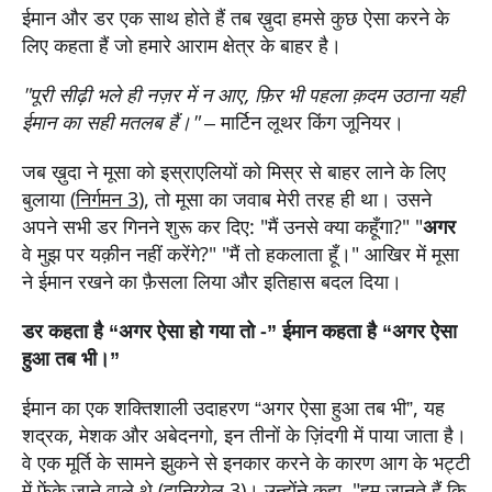
ईमान और डर एक साथ होते हैं तब ख़ुदा हमसे कुछ ऐसा करने के
लिए कहता हैं जो हमारे आराम क्षेत्र के बाहर है।
"पूरी सीढ़ी भले ही नज़र में न आए, फ़िर भी पहला क़दम उठाना यही
ईमान का सही मतलब हैं।"
– मार्टिन लूथर किंग जूनियर।
जब ख़ुदा ने मूसा को इस्राएलियों को मिस्र से बाहर लाने के लिए
बुलाया (
निर्गमन 3
), तो मूसा का जवाब मेरी तरह ही था। उसने
अपने सभी डर गिनने शुरू कर दिए: "मैं उनसे क्या कहूँगा?" "
अगर
वे मुझ पर यक़ीन नहीं करेंगे?" "मैं तो हकलाता हूँ।" आखिर में मूसा
ने ईमान रखने का फ़ैसला लिया और इतिहास बदल दिया।
डर कहता है “अगर ऐसा हो गया तो -” ईमान कहता है “अगर ऐसा
हुआ तब भी।”
ईमान का एक शक्तिशाली उदाहरण “अगर ऐसा हुआ तब भी”, यह
शद्रक, मेशक और अबेदनगो, इन तीनों के ज़िंदगी में पाया जाता है।
वे एक मूर्ति के सामने झुकने से इनकार करने के कारण आग के भट्टी
में फेंके जाने वाले थे (
दानिय्येल 3
)। उन्होंने कहा, "हम जानते हैं कि