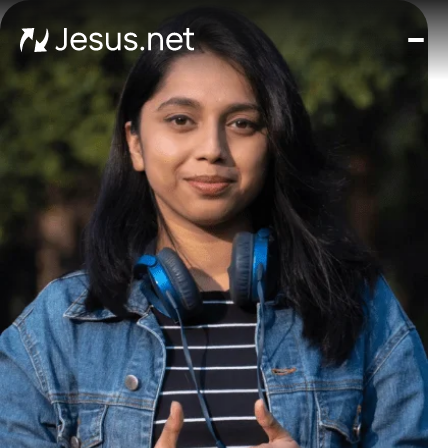
घर
मूवीज़
और
सीरी
चमत्क
हर द
संपर्क