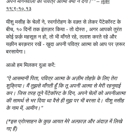
अपने माँगनेवालों को पवित्र आत्मा क्यों न देगा।”
"
–
लूका
११:९-१०,१३
यीशु मसीह के चेलों ने, स्वर्गारोहण के वक़्त से लेकर पेंटेकॉस्ट के
बीच, १० दिनों तक इंतज़ार किया - तो दोस्त , अगर आपको तुरंत
कोई फ़र्क़ महसूस न हो, तो भी माँगते रहे, तलाश करते रहे और
यक़ीन बरक़रार रखें - ख़ुदा अपनी पवित्र आत्मा को आप पर ज़रूर
बरसायेगा।
आओ हम मिलकर दुआ करें:
"ऐ आसमानी पिता, पवित्र आत्मा के अज़ीम तोहफ़े के लिए तेरा
शुक्रिया। मैं तुझसे माँगती हूँ कि तू अपनी आत्मा से मेरी रहनुमाई
कर। जिस तरह तूने पेंटेकॉस्ट के दिन, अपने चेलों को अपनी
आत्मा
की सामर्थ से भर दिया था वैसे ही मुझ पर भी बरसा दे। यीशु मसीह
के नाम में, आमीन।"
(*इस प्रोत्साहन के कुछ आयत मेरे अल्फ़ाज़ और अंदाज़ में लिखे
गए हैं)