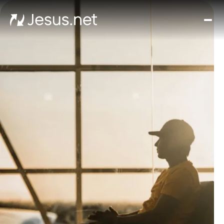
घर
मूवीज़
और
सीरी
चमत्क
हर द
संपर्क