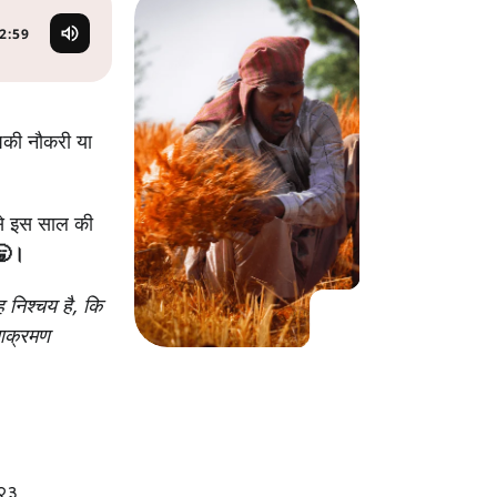
KO
Korean
MG
Malagas
2:59
MM
Burmes
NL
Dutch
NL
Flemish
आपकी नौकरी या
NO
Norwegi
PT
Portugue
RO
Romani
 से इस साल की
RU
Russian
 🥱।
SV
Swedish
TA
Tamil
निश्‍चय है, कि
TH
Thai
 आक्रमण
TL
Tagalog
TL
Taglish
TR
Turkish
UK
Ukrainia
UR
Urdu
२३