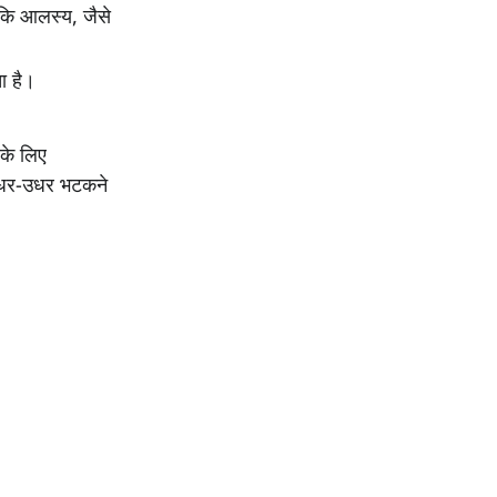
बकि आलस्य, जैसे
ा है।
के लिए
क इधर-उधर भटकने