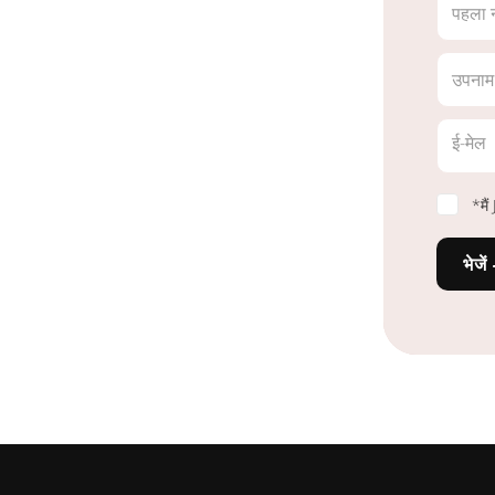
पहला 
उपनाम
ई-मेल
*मै
भेजें