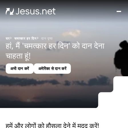
घर
मूवीज़
और
सीरी
घर
चमत्कार हर दिन
दान पृष्ठ
हां, मैं 'चमत्कार हर दिन' को दान देना
चमत्क
हर द
चाहता हूं!
संपर्क
अभी दान करें
अमेरिका से दान करें
हमें और लोगों को हौसला देने में मदद करें!